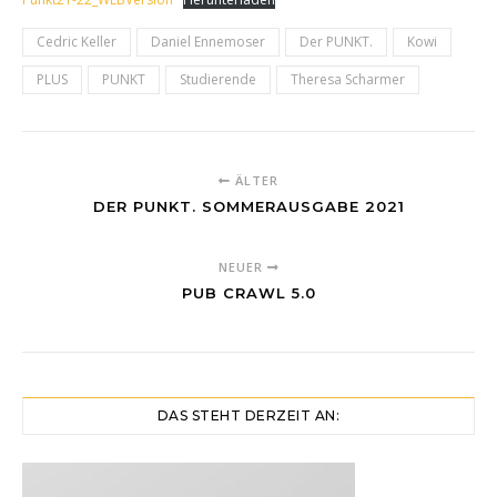
Cedric Keller
Daniel Ennemoser
Der PUNKT.
Kowi
PLUS
PUNKT
Studierende
Theresa Scharmer
ÄLTER
DER PUNKT. SOMMERAUSGABE 2021
NEUER
PUB CRAWL 5.0
DAS STEHT DERZEIT AN: